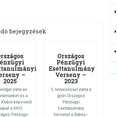
ódó bejegyzések
Országos
Országos
énzügyi
Pénzügyi
ttanulmányi
Esettanulmány
erseny –
Verseny –
2025
2023
ndíjjal zárta az
5. helyezéssel zárta a
etemünket és a
győri Országos
 Klubot képviselő
Pénzügyi
sapat a XXIII.
Esettanulmány
zágos Pénzügyi
Versenyt a Babeș–