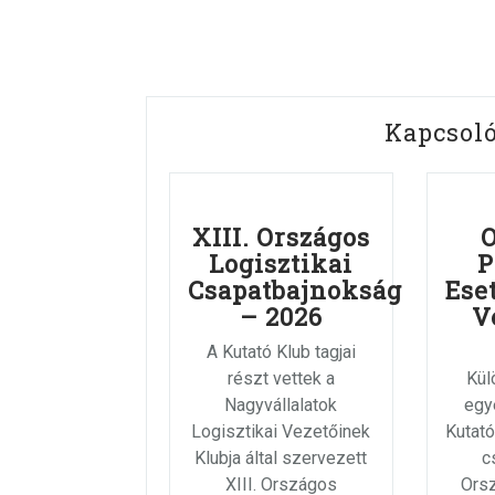
Kapcsol
XIII. Országos
Logisztikai
P
Csapatbajnokság
Ese
– 2026
V
A Kutató Klub tagjai
részt vettek a
Külö
Nagyvállalatok
egy
Logisztikai Vezetőinek
Kutató
Klubja által szervezett
c
XIII. Országos
Ors