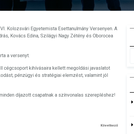
 XVI. Kolozsvári Egyetemista Esettanulmány Versenyen. A
drás, Kovács Edina, Szilágyi Nagy Zétény és Oborocea
rta a versenyt.
l cégcsoport kihívásaira kellett megoldási javaslatot
odást, pénzügyi és stratégiai elemzést, valamint jól
minden díjazott csapatnak a színvonalas szerepléshez!
Következő
Next
Post