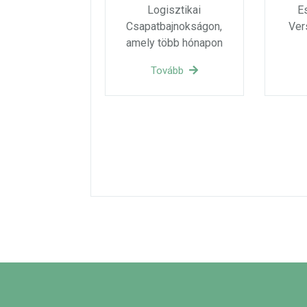
Logisztikai
E
Csapatbajnokságon,
Ver
amely több hónapon
Tovább