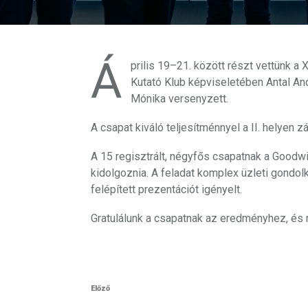
Á
prilis 19–21. között részt vettünk a
Kutató Klub képviseletében Antal An
Mónika versenyzett.
A csapat kiváló teljesítménnyel a II. helyen zá
A 15 regisztrált, négyfős csapatnak a Goodwil
kidolgoznia. A feladat komplex üzleti gondolk
felépített prezentációt igényelt.
Gratulálunk a csapatnak az eredményhez, és 
Post
Previous
Előző
navigation
Post